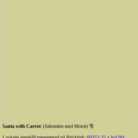
Santa with Carrot
: (Jultomten med Morot) 🎅
Luckans innehåll presenterad på Bricklink:
60352-25
+
hol284